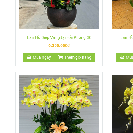
Lan Hồ Điệp Vàng tại Hải Phòng 30
Lan Hồ
6.350.000đ
Mua ngay
Thêm giỏ hàng
Mua