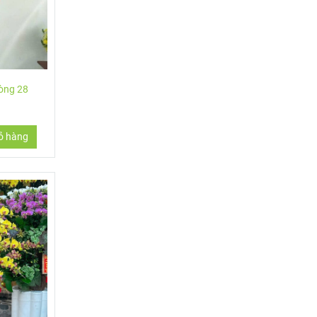
hòng 28
ỏ hàng