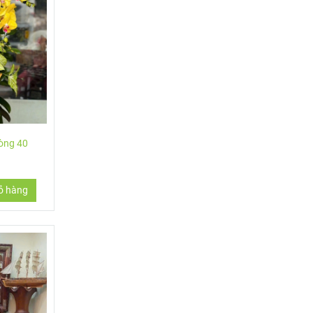
i thân
hòng 40
ỏ hàng