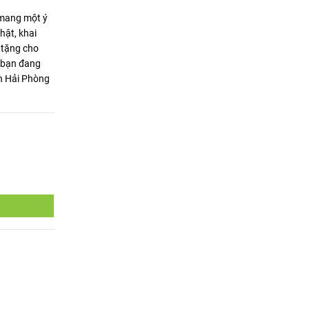
 mang một ý
hật, khai
 tặng cho
u bạn đang
n Hải Phòng