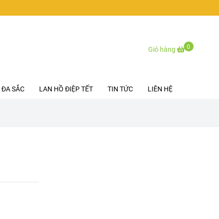
0
Giỏ hàng
 ĐA SẮC
LAN HỒ ĐIỆP TẾT
TIN TỨC
LIÊN HỆ