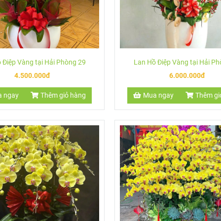
 Điệp Vàng tại Hải Phòng 29
Lan Hồ Điệp Vàng tại Hải P
4.500.000đ
6.000.000đ
 ngay
Thêm giỏ hàng
Mua ngay
Thêm gi