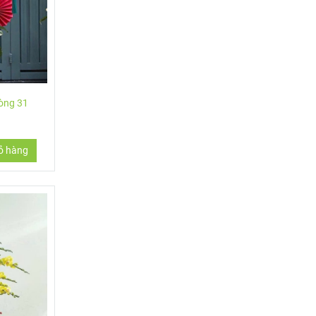
hòng 31
ỏ hàng