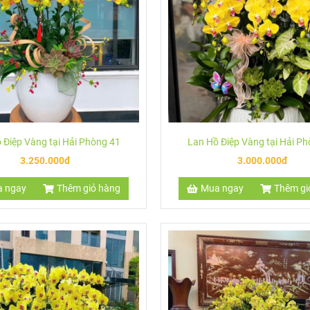
h phúc cho gia đình bạn. Đó sẽ là món quà ý nghĩa để tặng bạn bè, ngườ
n hệ với Hoa Lan Hải Phòng.
 Điệp Vàng tại Hải Phòng 41
Lan Hồ Điệp Vàng tại Hải P
3.250.000đ
3.000.000đ
 ngay
Thêm giỏ hàng
Mua ngay
Thêm gi