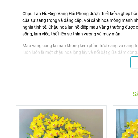
Chậu Lan Hồ Điệp Vàng Hải Phòng được thiết kế và ghép bởi 
của sự sang trọng và đẳng cấp. Với cánh hoa mỏng manh như
nghĩa tinh tế. Chậu hoa lan hồ điệp màu Vàng thường được c
sống, làm việc, thể hiện sự thịnh vượng và may mắn.
Màu vàng cũng là màu không kém phần tươi sáng và sang trọn
luôn luôn là một chậu hoa lộng lẫy và nổi bật giữa đám đông
Không những vậy, màu vàng đã được giới quý tộc yêu thích từ
sinh nhật lan hồ điệp vàng sẽ giúp người nhận gặp nhiều tài 
Ngoài ra, lan hồ điệp màu vàng còn tượng trưng cho lòng nhân
người có ích trong xã hội. Đồng thời còn giúp mang lại tin
S
Theo phong thủy, ở một số quốc gia có nền văn hóa cổ xưa, 
sống. Căn phòng nếu được trang trí bằng một chậu lan hồ đi
mặt trời.
Chậu hồ điệp vàng mang theo nắng xuân trang trí cho ngôi 
những ngày giá rét.