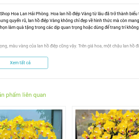
Shop Hoa Lan Hải Phòng. Hoa lan hồ điệp Vàng từ lâu đã trở thành biểu
ng quyến rũ, lan hồ điệp Vàng không chỉ đẹp về hình thức mà còn mang
họn làm quà tặng trong các dịp quan trọng hoặc dùng để trang trí không
g, màu vàng của lan hồ điệp cũng vậy. Trên giá hoa, một chậu lan hồ đ
.
Xem tất cả
 xa xưa, mang đến cảm giác giàu sang, phú quý khi trưng bày. Vì vậy, q
lộc, phú quý và hạnh phúc trong những dịp sinh nhật.
 hậu, trí tuệ, thể hiện tính tình ôn hòa, yêu thương mọi người và muốn t
h thần phấn chấn và mong muốn người nhận có những kết quả tốt đẹp.
ản phẩm liên quan
màu vàng luôn được coi trọng vì nó là màu của sức mạnh, sức mạnh và du
ệp màu vàng sẽ mang đến không khí vui tươi, tràn ngập niềm vui của ánh
nhà của bạn thêm quyến rũ. Màu vàng quyến rũ như sưởi ấm căn nhà bạn