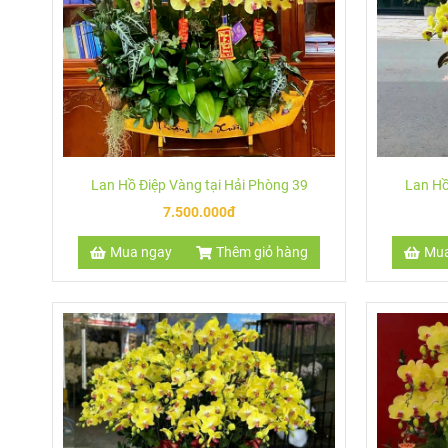
Lan Hồ Điệp Vàng tại Hải Phòng 39
Lan Hồ
7.500.000đ
Mua ngay
Thêm giỏ hàng
Mua