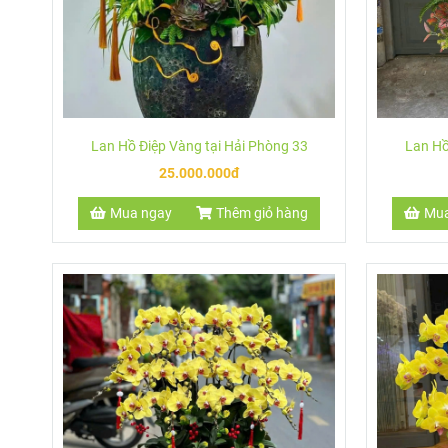
Lan Hồ Điệp Vàng tại Hải Phòng 33
Lan Hồ
25.000.000đ
Mua ngay
Thêm giỏ hàng
Mua