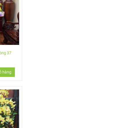
hòng 37
ỏ hàng