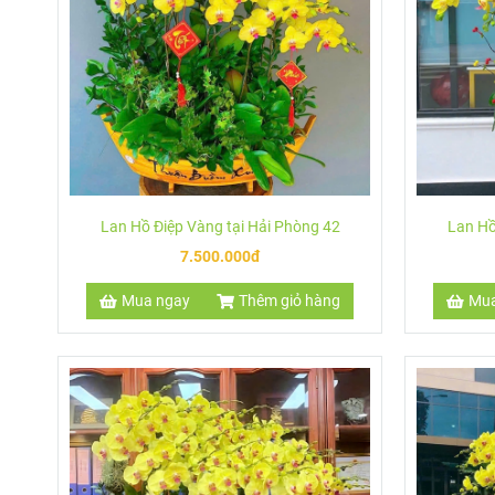
Màu vàng của cánh lan cũng mang lại không khí ấm cúng, hạn
của bạn.
Quý khách hàng Đặt mua Chậu Lan Hồ Điệp Vàng vui lòng liê
Lan Hồ Điệp Vàng tại Hải Phòng 42
Lan Hồ
7.500.000đ
Mua ngay
Thêm giỏ hàng
Mua