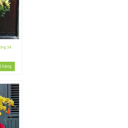
hòng 34
ỏ hàng