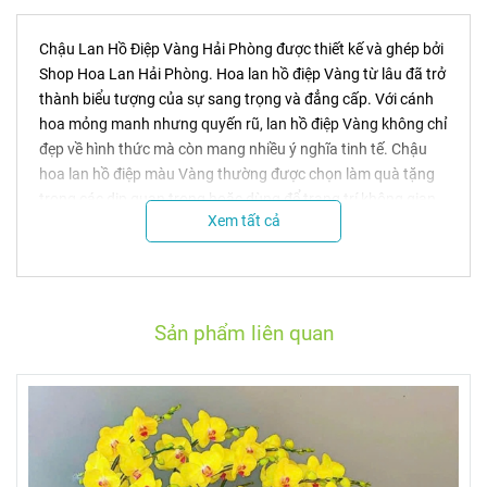
Chậu Lan Hồ Điệp Vàng Hải Phòng được thiết kế và ghép bởi
Shop Hoa Lan Hải Phòng. Hoa lan hồ điệp Vàng từ lâu đã trở
thành biểu tượng của sự sang trọng và đẳng cấp. Với cánh
hoa mỏng manh nhưng quyến rũ, lan hồ điệp Vàng không chỉ
đẹp về hình thức mà còn mang nhiều ý nghĩa tinh tế. Chậu
hoa lan hồ điệp màu Vàng thường được chọn làm quà tặng
trong các dịp quan trọng hoặc dùng để trang trí không gian
Xem tất cả
sống, làm việc, thể hiện sự thịnh vượng và may mắn.
Màu vàng cũng là màu không kém phần tươi sáng và sang
trọng, màu vàng của lan hồ điệp cũng vậy. Trên giá hoa, một
chậu lan hồ điệp vàng luôn luôn là một chậu hoa lộng lẫy và
Sản phẩm liên quan
nổi bật giữa đám đông.
Không những vậy, màu vàng đã được giới quý tộc yêu thích
từ xa xưa, mang đến cảm giác giàu sang, phú quý khi trưng
bày. Vì vậy, quà tặng sinh nhật lan hồ điệp vàng sẽ giúp
người nhận gặp nhiều tài lộc, phú quý và hạnh phúc trong
những dịp sinh nhật.