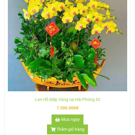
Ngoài ra, lan hồ điệp màu vàng còn tượng trưng cho lòng
nhân hậu, trí tuệ, thể hiện tính tình ôn hòa, yêu thương mọi
người và muốn trở thành người có ích trong xã hội. Đồng thời
còn giúp mang lại tinh thần phấn chấn và mong muốn người
nhận có những kết quả tốt đẹp.
Theo phong thủy, ở một số quốc gia có nền văn hóa cổ xưa,
màu vàng luôn được coi trọng vì nó là màu của sức mạnh,
sức mạnh và duy trì sự sống. Căn phòng nếu được trang trí
bằng một chậu lan hồ điệp màu vàng sẽ mang đến không khí
vui tươi, tràn ngập niềm vui của ánh nắng mặt trời.
Chậu hồ điệp vàng mang theo nắng xuân trang trí cho ngôi
nhà của bạn thêm quyến rũ. Màu vàng quyến rũ như sưởi ấm
Lan Hồ Điệp Vàng tại Hải Phòng 42
căn nhà bạn trong những ngày giá rét.
7.500.000đ
Màu vàng của cánh lan cũng mang lại không khí ấm cúng,
Mua ngay
hạnh phúc cho gia đình bạn. Đó sẽ là món quà ý nghĩa để
tặng bạn bè, người thân của bạn.
Thêm giỏ hàng