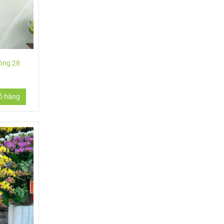
hòng 28
ỏ hàng