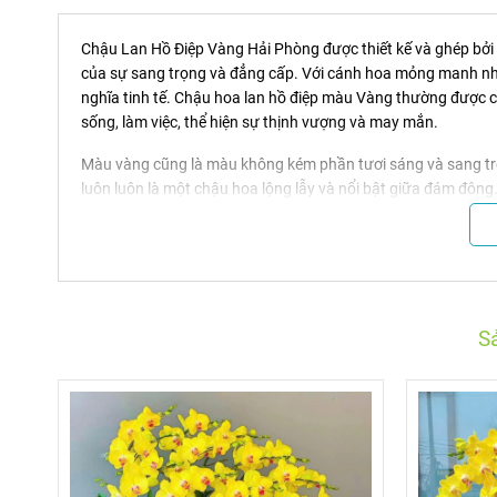
Chậu Lan Hồ Điệp Vàng Hải Phòng được thiết kế và ghép bởi 
của sự sang trọng và đẳng cấp. Với cánh hoa mỏng manh như
nghĩa tinh tế. Chậu hoa lan hồ điệp màu Vàng thường được c
sống, làm việc, thể hiện sự thịnh vượng và may mắn.
Màu vàng cũng là màu không kém phần tươi sáng và sang trọn
luôn luôn là một chậu hoa lộng lẫy và nổi bật giữa đám đông
Không những vậy, màu vàng đã được giới quý tộc yêu thích từ
sinh nhật lan hồ điệp vàng sẽ giúp người nhận gặp nhiều tài 
Ngoài ra, lan hồ điệp màu vàng còn tượng trưng cho lòng nhân
người có ích trong xã hội. Đồng thời còn giúp mang lại tin
S
Theo phong thủy, ở một số quốc gia có nền văn hóa cổ xưa, 
sống. Căn phòng nếu được trang trí bằng một chậu lan hồ đi
mặt trời.
Chậu hồ điệp vàng mang theo nắng xuân trang trí cho ngôi 
những ngày giá rét.