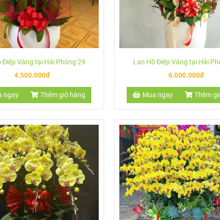
 Điệp Vàng tại Hải Phòng 29
Lan Hồ Điệp Vàng tại Hải P
4.500.000đ
6.000.000đ
 ngay
Thêm giỏ hàng
Mua ngay
Thêm gi