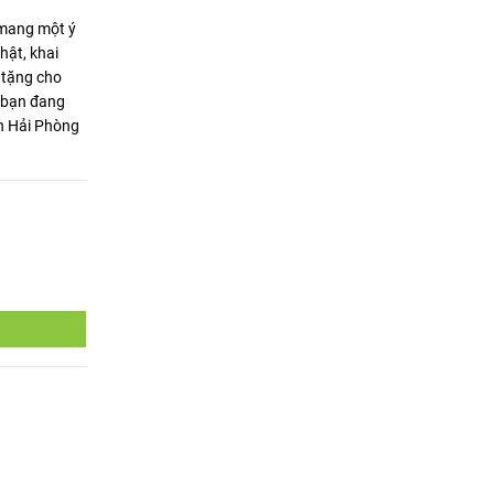
 mang một ý
hật, khai
 tặng cho
u bạn đang
n Hải Phòng