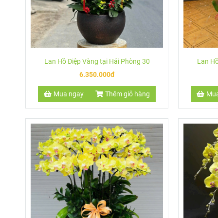
Lan Hồ Điệp Vàng tại Hải Phòng 30
Lan Hồ
6.350.000đ
Mua ngay
Thêm giỏ hàng
Mua