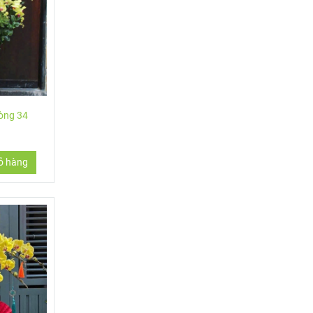
hòng 34
ỏ hàng