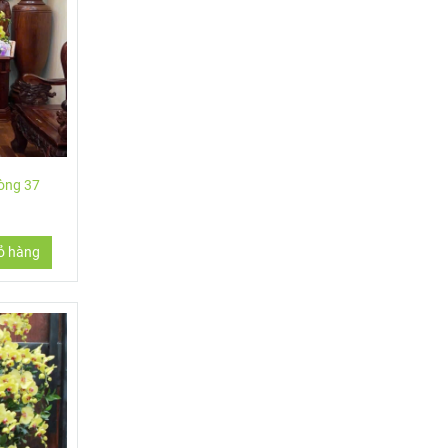
hòng 37
ỏ hàng