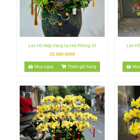
Lan Hồ Điệp Vàng tại Hải Phòng 33
Lan Hồ
25.000.000đ
Mua ngay
Thêm giỏ hàng
Mua