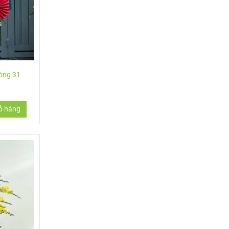
hòng 31
ỏ hàng