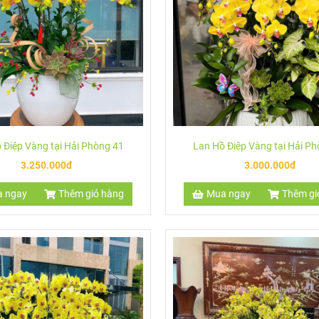
h phúc cho gia đình bạn. Đó sẽ là món quà ý nghĩa để tặng bạn bè, ngườ
n hệ với Hoa Lan Hải Phòng.
 Điệp Vàng tại Hải Phòng 41
Lan Hồ Điệp Vàng tại Hải P
3.250.000đ
3.000.000đ
 ngay
Thêm giỏ hàng
Mua ngay
Thêm gi