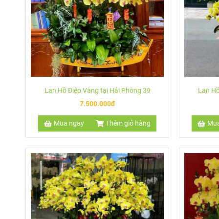
Lan Hồ Điệp Vàng tại Hải Phòng 39
Lan Hồ
7.500.000đ
Mua ngay
Thêm giỏ hàng
Mua