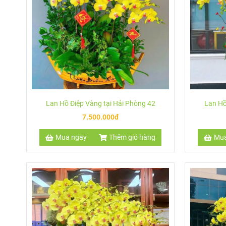
Màu vàng của cánh lan cũng mang lại không khí ấm cúng, hạn
của bạn.
Quý khách hàng Đặt mua Chậu Lan Hồ Điệp Vàng vui lòng liê
Lan Hồ Điệp Vàng tại Hải Phòng 42
Lan Hồ
7.500.000đ
Mua ngay
Thêm giỏ hàng
Mua