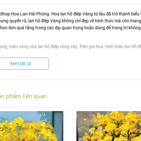
Shop Hoa Lan Hải Phòng. Hoa lan hồ điệp Vàng từ lâu đã trở thành biểu
ng quyến rũ, lan hồ điệp Vàng không chỉ đẹp về hình thức mà còn mang
họn làm quà tặng trong các dịp quan trọng hoặc dùng để trang trí không
g, màu vàng của lan hồ điệp cũng vậy. Trên giá hoa, một chậu lan hồ đ
.
Xem tất cả
 xa xưa, mang đến cảm giác giàu sang, phú quý khi trưng bày. Vì vậy, q
lộc, phú quý và hạnh phúc trong những dịp sinh nhật.
 hậu, trí tuệ, thể hiện tính tình ôn hòa, yêu thương mọi người và muốn t
h thần phấn chấn và mong muốn người nhận có những kết quả tốt đẹp.
ản phẩm liên quan
màu vàng luôn được coi trọng vì nó là màu của sức mạnh, sức mạnh và du
ệp màu vàng sẽ mang đến không khí vui tươi, tràn ngập niềm vui của ánh
nhà của bạn thêm quyến rũ. Màu vàng quyến rũ như sưởi ấm căn nhà bạn