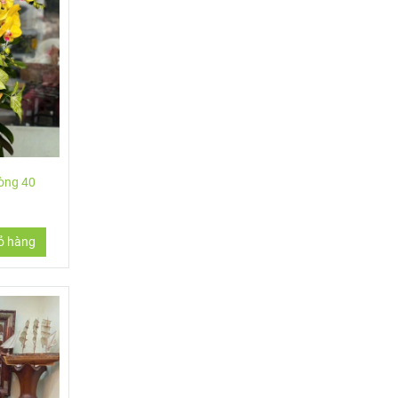
i thân
hòng 40
ỏ hàng