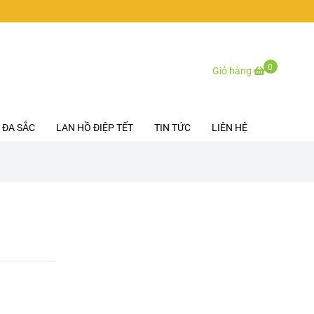
0
Giỏ hàng
 ĐA SẮC
LAN HỒ ĐIỆP TẾT
TIN TỨC
LIÊN HỆ